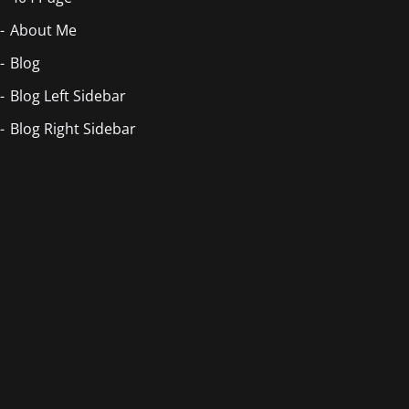
About Me
Blog
Blog Left Sidebar
Blog Right Sidebar
Blog Style Card
Blog Style List
Blog Without Sidebar
Books & Comics
Communication
Contact
Elementor #46188
English